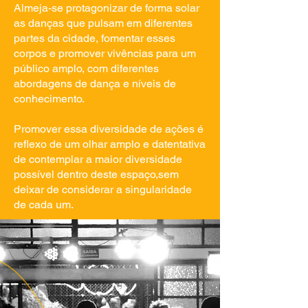
Almeja-se protagonizar de forma solar
as danças que pulsam em diferentes
partes da cidade, fomentar esses
corpos e promover vivências para um
público amplo, com diferentes
abordagens de dança e níveis de
conhecimento.
Promover essa diversidade de ações é
reflexo de um olhar amplo e datentativa
de contemplar a maior diversidade
possível dentro deste espaço,sem
deixar de considerar a singularidade
de cada um.