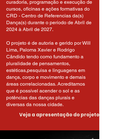
curadoria, programação e execução de
cursos, oficinas e ações formativas do
CRD - Centro de Referencias da(s)
Dança(s) durante o período de Abril de
2024 à Abril de 2027.​
O projeto é de autoria e gerido por Will
Lima, Paloma Xavier e Rodrigo
Cândido tendo como fundamento a
pluralidade de pensamentos,
estéticas,pesquisa e linguagens em
dança, corpo e movimento e demais
áreas correlacionadas. Acreditamos
que é possível acender o sol e as
potências das danças plurais e
diversas da nossa cidade.
Veja a apresentação do projeto